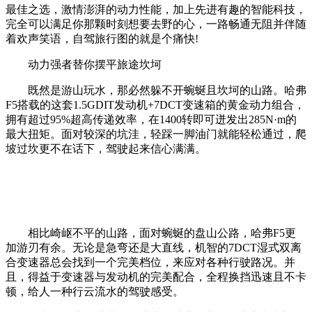
最佳之选，激情澎湃的动力性能，加上先进有趣的智能科技，
完全可以满足你那颗时刻想要去野的心，一路畅通无阻并伴随
着欢声笑语，自驾旅行图的就是个痛快!
动力强者替你摆平旅途坎坷
既然是游山玩水，那必然躲不开蜿蜒且坎坷的山路。哈弗
F5搭载的这套1.5GDIT发动机+7DCT变速箱的黄金动力组合，
拥有超过95%超高传递效率，在1400转即可迸发出285N·m的
最大扭矩。面对较深的坑洼，轻踩一脚油门就能轻松通过，爬
坡过坎更不在话下，驾驶起来信心满满。
相比崎岖不平的山路，面对蜿蜒的盘山公路，哈弗F5更
加游刃有余。无论是急弯还是大直线，机智的7DCT湿式双离
合变速器总会找到一个完美档位，来应对各种行驶路况。并
且，得益于变速器与发动机的完美配合，全程换挡迅速且不卡
顿，给人一种行云流水的驾驶感受。