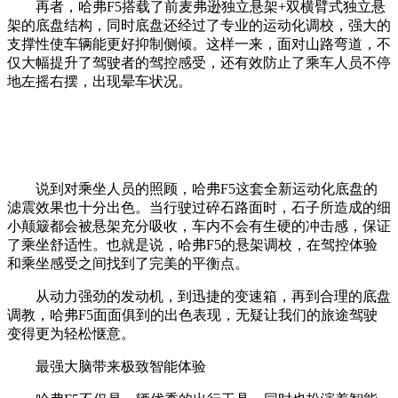
再者，哈弗F5搭载了前麦弗逊独立悬架+双横臂式独立悬
架的底盘结构，同时底盘还经过了专业的运动化调校，强大的
支撑性使车辆能更好抑制侧倾。这样一来，面对山路弯道，不
仅大幅提升了驾驶者的驾控感受，还有效防止了乘车人员不停
地左摇右摆，出现晕车状况。
说到对乘坐人员的照顾，哈弗F5这套全新运动化底盘的
滤震效果也十分出色。当行驶过碎石路面时，石子所造成的细
小颠簸都会被悬架充分吸收，车内不会有生硬的冲击感，保证
了乘坐舒适性。也就是说，哈弗F5的悬架调校，在驾控体验
和乘坐感受之间找到了完美的平衡点。
从动力强劲的发动机，到迅捷的变速箱，再到合理的底盘
调教，哈弗F5面面俱到的出色表现，无疑让我们的旅途驾驶
变得更为轻松惬意。
最强大脑带来极致智能体验