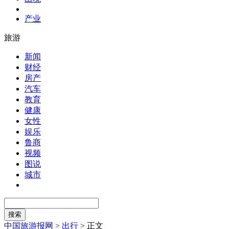
产业
旅游
新闻
财经
房产
汽车
教育
健康
女性
娱乐
鲁商
视频
图说
城市
中国旅游报网
>
出行
>
正文