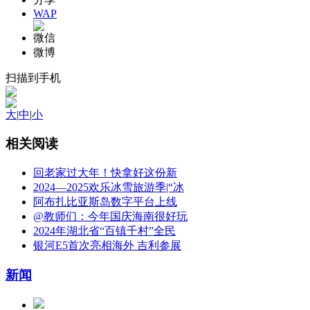
WAP
微信
微博
扫描到手机
大
|
中
|
小
相关阅读
回老家过大年！快拿好这份新
2024—2025欢乐冰雪旅游季|“冰
阿布扎比亚斯岛数字平台上线
@教师们：今年国庆海南很好玩
2024年湖北省“百镇千村”全民
银河E5首次亮相海外 吉利参展
新闻