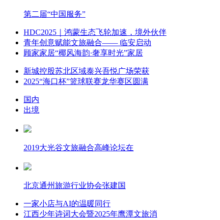
第二届“中国服务”
HDC2025｜鸿蒙生态飞轮加速，境外伙伴
青年创意赋能文旅融合—— 临安启动
顾家家居“椰风海韵·奢享时光”家居
新城控股苏北区域泰兴吾悦广场荣获
2025“海口杯”篮球联赛龙华赛区圆满
国内
出境
2019大光谷文旅融合高峰论坛在
北京通州旅游行业协会张建国
一家小店与AI的温暖同行
江西少年诗词大会暨2025年鹰潭文旅消