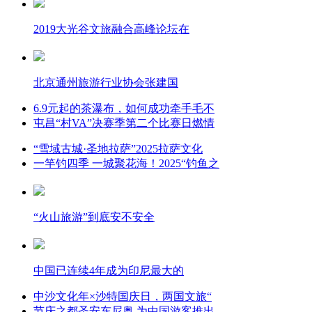
2019大光谷文旅融合高峰论坛在
北京通州旅游行业协会张建国
6.9元起的茶瀑布，如何成功牵手毛不
屯昌“村VA”决赛季第二个比赛日燃情
“雪域古城·圣地拉萨”2025拉萨文化
一竿钓四季 一城聚花海！2025“钓鱼之
“火山旅游”到底安不安全
中国已连续4年成为印尼最大的
中沙文化年×沙特国庆日，两国文旅“
节庆之都圣安东尼奥 为中国游客推出