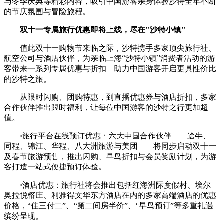
与冬季庆典等精彩内容，吸引中国游客亲身体验沙特全年不断
的节庆氛围与冒险旅程。
双十一专属旅行优惠即将上线，尽在"沙特小镇"
值此双十一购物节来临之际，沙特携手多家顶尖旅行社、
航空公司与酒店伙伴，为亲临上海“沙特小镇”消费者活动的游
客带来一系列专属优惠与折扣，助力中国游客开启更具性价比
的沙特之旅。
从限时闪购、团购特惠，到直播优惠券与酒店折扣，多家
合作伙伴推出限时福利，让每位中国游客的沙特之行更加超
值。
·
旅行平台在线预订优惠：六大中国合作伙伴——途牛、
同程、锦江、华程、八大洲旅游与美团——将同步启动双十一
及春节旅游预售，推出闪购、早鸟折扣与会员奖励计划，为游
客打造一站式便捷预订体验。
·
酒店优惠：旅行社将会推出包括红海洲际度假村、埃尔
奥拉悦榕庄、利雅得文华东方酒店在内的多家高端酒店的优惠
价格，“住三付二”、“第二间房半价”、“早鸟预订”等多重礼遇
缤纷呈现。