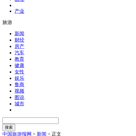
产业
旅游
新闻
财经
房产
汽车
教育
健康
女性
娱乐
鲁商
视频
图说
城市
中国旅游报网
>
新闻
>
正文