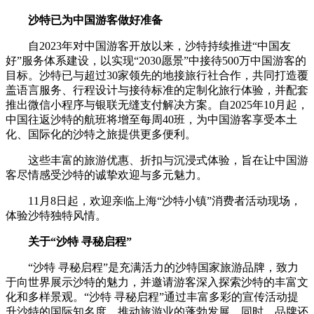
沙特已为中国游客做好准备
自2023年对中国游客开放以来，沙特持续推进“中国友
好”服务体系建设，以实现“2030愿景”中接待500万中国游客的
目标。沙特已与超过30家领先的地接旅行社合作，共同打造覆
盖语言服务、行程设计与接待标准的定制化旅行体验，并配套
推出微信小程序与银联无缝支付解决方案。自2025年10月起，
中国往返沙特的航班将增至每周40班，为中国游客享受本土
化、国际化的沙特之旅提供更多便利。
这些丰富的旅游优惠、折扣与沉浸式体验，旨在让中国游
客尽情感受沙特的诚挚欢迎与多元魅力。
11月8日起，欢迎亲临上海“沙特小镇”消费者活动现场，
体验沙特独特风情。
关于“沙特 寻秘启程”
“沙特 寻秘启程”是充满活力的沙特国家旅游品牌，致力
于向世界展示沙特的魅力，并邀请游客深入探索沙特的丰富文
化和多样景观。“沙特 寻秘启程”通过丰富多彩的宣传活动提
升沙特的国际知名度，推动旅游业的蓬勃发展。同时，品牌还