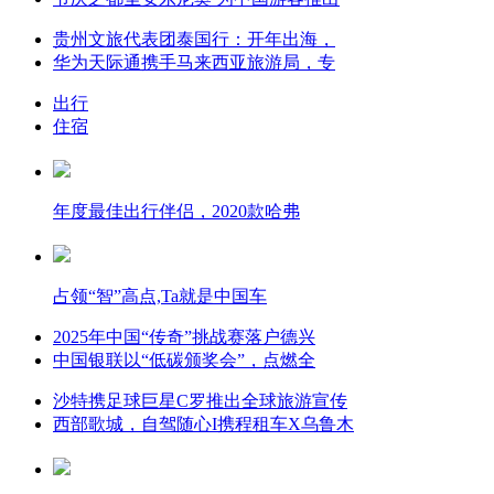
贵州文旅代表团泰国行：开年出海，
华为天际通携手马来西亚旅游局，专
出行
住宿
年度最佳出行伴侣，2020款哈弗
占领“智”高点,Ta就是中国车
2025年中国“传奇”挑战赛落户德兴
中国银联以“低碳颁奖会”，点燃全
沙特携足球巨星C罗推出全球旅游宣传
西部歌城，自驾随心I携程租车X乌鲁木