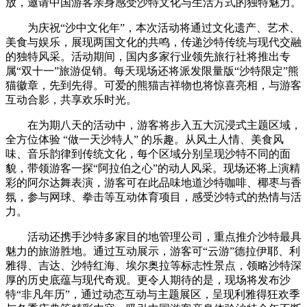
放，邀请中国游客亲身感受沙特文化与生活方式的独特魅力。
为庆祝“沙中文化年”，本次活动将通过文化遗产、艺术、
美食与娱乐，展现两国文化的共鸣，传递沙特传统与现代交融
的独特风采。活动期间，国内多家行业领先旅行社将推出专
属“双十一”旅游促销。每天现场还将派发限量版“沙特限定”熊
猫徽章，先到先得。可爱的熊猫吉祥物也将惊喜亮相，与游客
互动合影，共享欢乐时光。
在为期八天的活动中，游客将步入五大沉浸式主题区域，
全方位体验 “做一天沙特人” 的乐趣。从风土人情、美食风
味、音乐韵律到传统文化，每个区域分别呈现沙特不同的面
貌，带领游客一探“阿拉伯之心”的动人风采。现场还将上演精
彩的阿尔达舞表演，游客可在此品味地道沙特咖啡、椰枣与香
氛，参与网球、拳击等互动体育项目，感受沙特式的热情与活
力。
活动还携手沙特多家目的地管理公司，重点推介沙特最具
魅力的旅游胜地。通过互动展示，游客可“云游”德拉伊耶、利
雅得、吉达、沙特红海、埃尔奥拉等标志性景点，领略沙特深
厚的历史底蕴与现代奇观。更令人期待的是，现场将发布沙
特“非凡年历”，通过动态互动与主题展区，呈现利雅得狂欢季