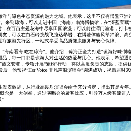
与绿色生态资源的魅力之城。他表示，这里不仅有博鳌亚洲论坛
诗”。来到琼海，可以走进中国（海南）南海博物馆，在“深蓝宝藏
村，在百亩主题花海中尽享田园浪漫；可以前往潭门渔港，打卡被
朋友，可以在白石岭挑战飞拉达攀岩，在博鳌体验风筝冲浪、高
医疗旅游先行区，一站式享受高品质健康服务与安心保障。
南看海 吃在琼海”。他介绍，琼海正全力打造“琼海好味·博
甜品，每一口都是琼海人对生活的热爱与用心。他表示，希望通
”旅文套餐，专项开展“宠粉”行动；将以高度负责的态度，提供
后，他预祝“Her Voice·非凡声浪演唱会”圆满成功，祝愿
发表致辞，从行业高度对演唱会给予充分肯定，指出其是今年
新概念是一大创举，通过演唱会的聚客效应，引导万人级客流进
”