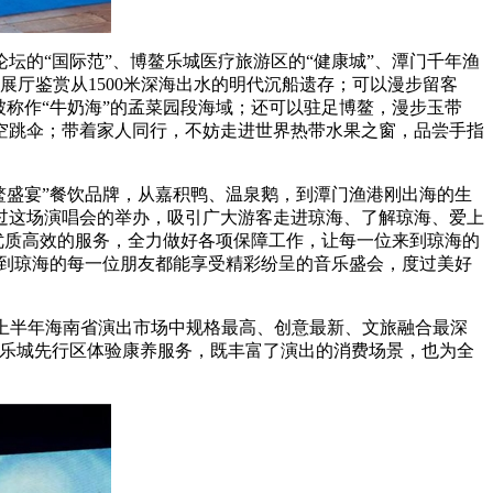
的“国际范”、博鳌乐城医疗旅游区的“健康城”、潭门千年渔
”展厅鉴赏从1500米深海出水的明代沉船遗存；可以漫步留客
称作“牛奶海”的孟菜园段海域；还可以驻足博鳌，漫步玉带
空跳伞；带着家人同行，不妨走进世界热带水果之窗，品尝手指
鳌盛宴”餐饮品牌，从嘉积鸭、温泉鹅，到潭门渔港刚出海的生
过这场演唱会的举办，吸引广大游客走进琼海、了解琼海、爱上
优质高效的服务，全力做好各项保障工作，让每一位来到琼海的
届时来到琼海的每一位朋友都能享受精彩纷呈的音乐盛会，度过美好
上半年海南省演出市场中规格最高、创意最新、文旅融合最深
入乐城先行区体验康养服务，既丰富了演出的消费场景，也为全