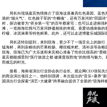
局长向现场嘉宾热情推介了琼海这座兼具红色基因、蓝色海洋
港的“烟火气”、红色娘子军的“巾帼魂”，还有万泉河的“田园
村，探访被誉为“侨乡第一宅”的百年蔡家宅；也可以走进南强
滩，一览南海壮阔与万泉河静谧相依的奇观。喜爱动感体验的
柠檬、冰淇淋果等特色鲜果。此外，还可以走进博鳌乐城国际
局长还特别提到，来到琼海，更少不了一场舌尖上的旅行，“海
猛海鲜，再到杂粮街的芒果粉肠、椰丝糯米粑、清补凉等杂粮
琼海。琼海已为广大乐迷和来宾精心准备了性价比很高的“票根
嘉宾都能感受到“医疗旅游之都 健康度假胜地”的热情与魅力。最
而难忘的时光。
接着，海南省演出行业协会执行会长、观众网CEO张拓先生
的商业演出项目之一。他特别强调，本次提出的“音乐+康养”
国演出行业探索“演艺+大健康”跨界融合提供了全新的“琼海样板