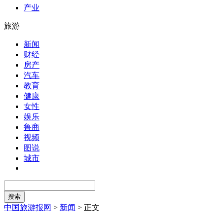
产业
旅游
新闻
财经
房产
汽车
教育
健康
女性
娱乐
鲁商
视频
图说
城市
中国旅游报网
>
新闻
>
正文