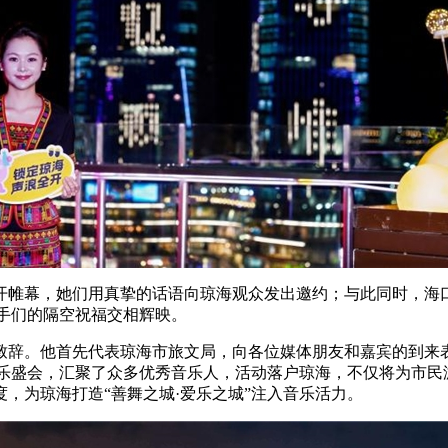
幕，她们用真挚的话语向琼海观众发出邀约；与此同时，海口湾
与歌手们的隔空祝福交相辉映。
辞。他首先代表琼海市旅文局，向各位媒体朋友和嘉宾的到来表
作为一项音乐盛会，汇聚了众多优秀音乐人，活动落户琼海，不仅将为
，为琼海打造“善舞之城·爱乐之城”注入音乐活力。