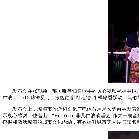
发布会在张靓颖、郁可唯等知名歌手的暖心视频祝福中拉开帷
声浪”、“516 琼海见”、“张靓颖 郁可唯”的字样轮番跃动，
发布会上，琼海市旅游和文化广电体育局局长粟乘林发表致
示衷心感谢。他指出，“Her Voice·非凡声浪演唱会”
挖掘和激活琼海的城市文化内涵，有效提升城市美誉度与知名度