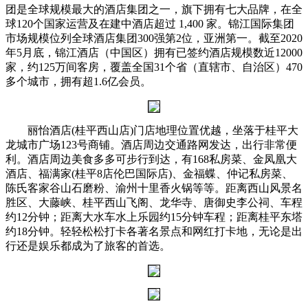
团是全球规模最大的酒店集团之一，旗下拥有七大品牌，在全
球120个国家运营及在建中酒店超过 1,400 家。锦江国际集团
市场规模位列全球酒店集团300强第2位，亚洲第一。截至2020
年5月底，锦江酒店（中国区）拥有已签约酒店规模数近12000
家，约125万间客房，覆盖全国31个省（直辖市、自治区）470
多个城市，拥有超1.6亿会员。
丽怡酒店(桂平西山店)门店地理位置优越，坐落于桂平大
龙城市广场123号商铺。酒店周边交通路网发达，出行非常便
利。酒店周边美食多多可步行到达，有168私房菜、金凤凰大
酒店、福满家(桂平8店伦巴国际店)、金福蝶、仲记私房菜、
陈氏客家谷山石磨粉、渝州十里香火锅等等。距离西山风景名
胜区、大藤峡、桂平西山飞阁、龙华寺、唐御史李公祠、车程
约12分钟；距离大水车水上乐园约15分钟车程；距离桂平东塔
约18分钟。轻轻松松打卡各著名景点和网红打卡地，无论是出
行还是娱乐都成为了旅客的首选。