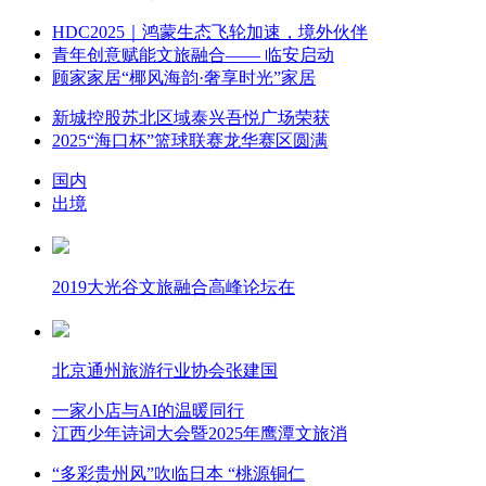
HDC2025｜鸿蒙生态飞轮加速，境外伙伴
青年创意赋能文旅融合—— 临安启动
顾家家居“椰风海韵·奢享时光”家居
新城控股苏北区域泰兴吾悦广场荣获
2025“海口杯”篮球联赛龙华赛区圆满
国内
出境
2019大光谷文旅融合高峰论坛在
北京通州旅游行业协会张建国
一家小店与AI的温暖同行
江西少年诗词大会暨2025年鹰潭文旅消
“多彩贵州风”吹临日本 “桃源铜仁