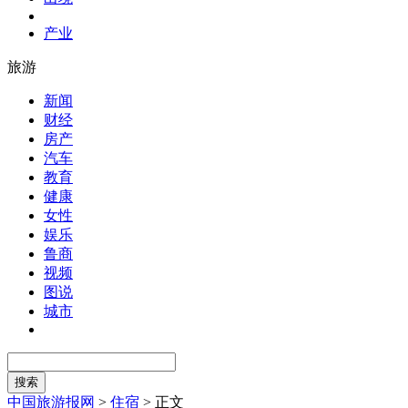
产业
旅游
新闻
财经
房产
汽车
教育
健康
女性
娱乐
鲁商
视频
图说
城市
中国旅游报网
>
住宿
>
正文