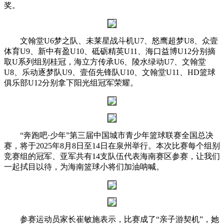
奖。
文翰堂U6梦之队、未莱星战斗机U7、怒鹰超梦U8、众壹
体育U9、新中有盈U10、砥砺精英U11、海口益博U12分别摘
取U系列组别桂冠，海立方传承U6、陵水绿动U7、文翰堂
U8、乐动逐梦队U9、壹佰先锋队U10、文翰堂U11、HD篮球
俱乐部U12分别拿下阳光组冠军荣耀。
“奔跑吧·少年”第三届中国城市青少年篮球联赛全国总决
赛，将于2025年8月8日至14日在泉州举行。本次比赛每个组别
竞赛组的冠军、亚军共有14支队伍代表海南赛区参赛，让我们
一起拭目以待，为海南篮球小将们加油呐喊。
参赛运动员家长崔敏施表示，比赛成了“亲子游契机”，她