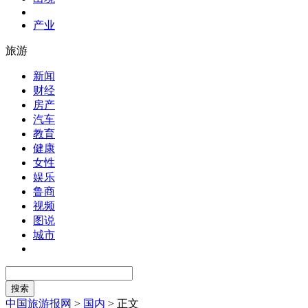
产业
旅游
新闻
财经
房产
汽车
教育
健康
女性
娱乐
鲁商
视频
图说
城市
中国旅游报网
>
国内
>
正文