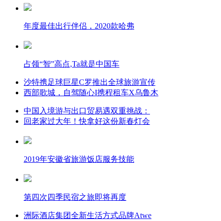
年度最佳出行伴侣，2020款哈弗
占领“智”高点,Ta就是中国车
沙特携足球巨星C罗推出全球旅游宣传
西部歌城，自驾随心I携程租车X乌鲁木
中国入境游与出口贸易遇双重挑战：
回老家过大年！快拿好这份新春灯会
2019年安徽省旅游饭店服务技能
第四次四季民宿之旅即将再度
洲际酒店集团全新生活方式品牌Atwe