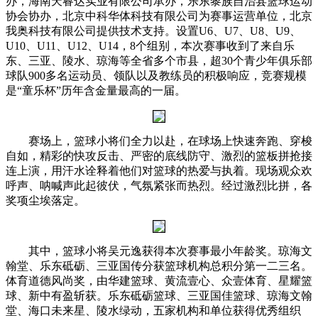
办，海南天睿达实业有限公司承办，乐东黎族自治县篮球运动
协会协办，北京中科华体科技有限公司为赛事运营单位，北京
我奥科技有限公司提供技术支持。设置U6、U7、U8、U9、
U10、U11、U12、U14，8个组别，本次赛事收到了来自乐
东、三亚、陵水、琼海等全省多个市县，超30个青少年俱乐部
球队900多名运动员、领队以及教练员的积极响应，竞赛规模
是“童乐杯”历年含金量最高的一届。
赛场上，篮球小将们全力以赴，在球场上快速奔跑、穿梭
自如，精彩的快攻反击、严密的底线防守、激烈的篮板拼抢接
连上演，用汗水诠释着他们对篮球的热爱与执着。现场观众欢
呼声、呐喊声此起彼伏，气氛紧张而热烈。经过激烈比拼，各
奖项尘埃落定。
其中，篮球小将吴元逸获得本次赛事最小年龄奖。琼海文
翰堂、乐东砥砺、三亚国传分获篮球机构总积分第一二三名。
体育道德风尚奖，由华建篮球、黄流壹心、众壹体育、星耀篮
球、新中有盈斩获。乐东砥砺篮球、三亚国佳篮球、琼海文翰
堂、海口未来星、陵水绿动，五家机构和单位获得优秀组织