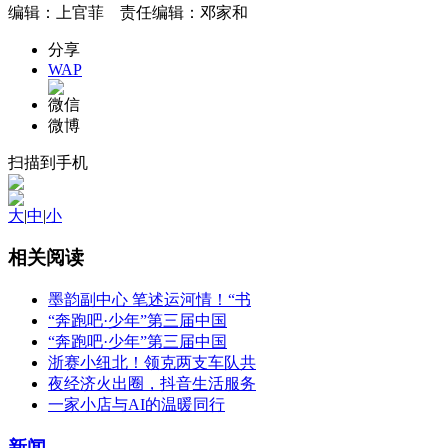
编辑：上官菲 责任编辑：邓家和
分享
WAP
微信
微博
扫描到手机
大
|
中
|
小
相关阅读
墨韵副中心 笔述运河情！“书
“奔跑吧·少年”第三届中国
“奔跑吧·少年”第三届中国
浙赛小纽北！领克两支车队共
夜经济火出圈，抖音生活服务
一家小店与AI的温暖同行
新闻