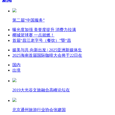
第二届“中国服务”
曝光度加强 美誉度提升 消费力拉满
椰城篮球赛 一点就燃！
首届“昌江老字号（餐饮）”暨“昌
媒美与共 向新出发 | 2025亚洲新媒体生
2025海南首届国际咖啡大会将于22日在
国内
出境
2019大光谷文旅融合高峰论坛在
北京通州旅游行业协会张建国